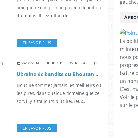
gauche.
ami qui ne comprenait pas ma définition
du temps. Il regrettait de...
À PRO
La polit
EN SAVOIR PLUS
m'intér
nous po
24/01/2014
PUBLIÉ DEPUIS OVERBLOG
…
propres
battre 
Ukraine de bandits ou Bhoutan train ?
un nomb
Nous ne sommes jamais les meilleurs ou
C'est m
les pires, dans quelque domaine que ce
Voir le 
soit, il y a toujours plus heureux...
sur le p
EN SAVOIR PLUS