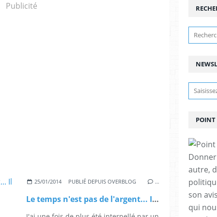
Publicité
RECHE
NEWSL
POINT
Donner 
autre, 
politiq
25/01/2014
PUBLIÉ DEPUIS OVERBLOG
…
son avi
Le temps n'est pas de l'argent... Il ne le sera jamais !
qui nous
J'ai une fois de plus été interpellé par un