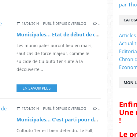
par Tho
CATÉG
18/01/2014
PUBLIÉ DEPUIS OVERBLOG
…
Municipales... Etat de début de campagne...
Articles
Actualit
Les municipales auront lieu en mars,
Editori
sauf cas de force majeur, comme le
Chroni
suicide de Culbuto 1er suite à la
Econom
découverte...
MON LI
EN SAVOIR PLUS
Enfin
17/01/2014
PUBLIÉ DEPUIS OVERBLOG
…
Une 
!
Municipales... C'est parti pour de bon !
Culbuto 1er est bien défendu. Le Foll,
Le p