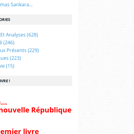
mas Sankara...
ORIES
 Et Analyses
(628)
é
(246)
aux Présents
(229)
ques
(223)
ie
(15)
VRE !
...
nouvelle République
remier livre