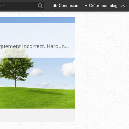
Connexion
+
Créer mon blog
Donner un point de vue qui se veut autre, dans tous les cas un point de vue politiquement incorrect. Haroun donne son avis sur l'actualité du petit monde qui nous entoure... Ni de droite, ni de gauche... Du dessus !