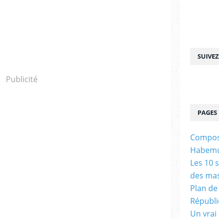
SUIVE
Publicité
PAGES
Composa
Habemu
Les 10 
des ma
Plan de 
Républi
Un vrai