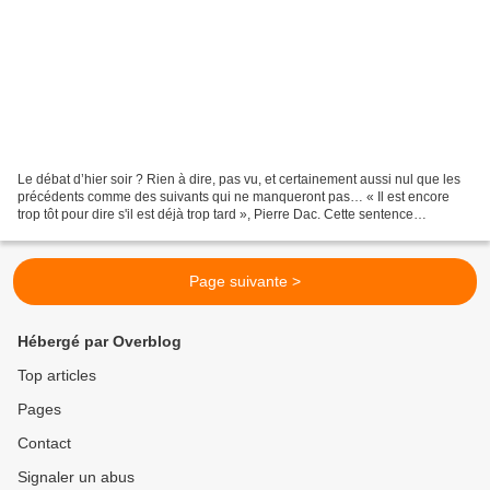
Le débat d’hier soir ? Rien à dire, pas vu, et certainement aussi nul que les
précédents comme des suivants qui ne manqueront pas… « Il est encore
trop tôt pour dire s'il est déjà trop tard », Pierre Dac. Cette sentence
irréfutable de notre philosophe...
Page suivante >
Hébergé par Overblog
Top articles
Pages
Contact
Signaler un abus