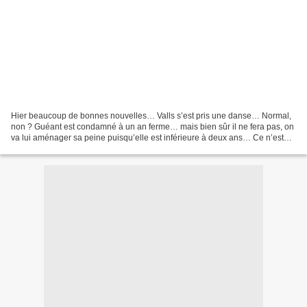
Hier beaucoup de bonnes nouvelles… Valls s’est pris une danse… Normal,
non ? Guéant est condamné à un an ferme… mais bien sûr il ne fera pas, on
va lui aménager sa peine puisqu’elle est inférieure à deux ans… Ce n’est
pas le cas des jeunes, des migrants,...