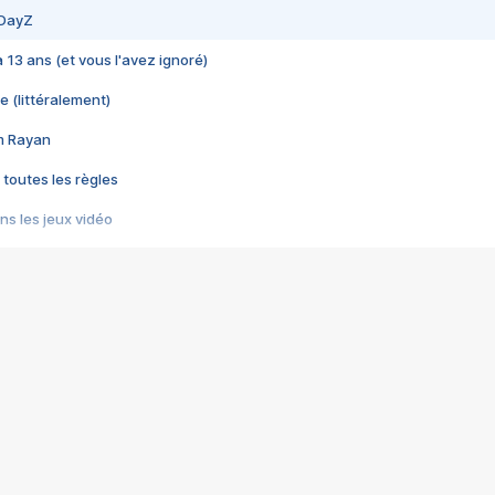
 DayZ
 a 13 ans (et vous l'avez ignoré)
e (littéralement)
im Rayan
 toutes les règles
s les jeux vidéo
us choquant de Rockstar ? - Le scandale BULLY
e plus moche de Steam
du RÊVE tourne au CAUCHEMAR
pendant 8 heures
it… à tort
umiliés par un jeu vidéo