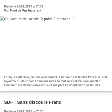
Publié le 20/01/2017 à 07:38
Par
Point de Vue Incorrect
Lorsque l’infertilité, ou plus exactement la baisse de la fertilité française, et le
royaume du deux poids deux mesures se font faces et s’auto-alimentent.
Comment me demanderez-vous ? Il me paraît évident qu’on ne fait des
enfants que dans la stricte...
SDF : Sans discours Franc
Publié le 17/01/2017 à 07:26