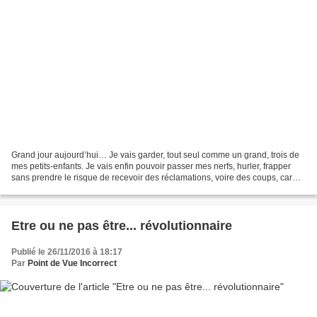
Grand jour aujourd’hui… Je vais garder, tout seul comme un grand, trois de
mes petits-enfants. Je vais enfin pouvoir passer mes nerfs, hurler, frapper
sans prendre le risque de recevoir des réclamations, voire des coups, car
bien évidemment ils sont bien...
Etre ou ne pas être... révolutionnaire
Publié le 26/11/2016 à 18:17
Par
Point de Vue Incorrect