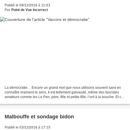
Publié le 08/12/2016 à 11:03
Par
Point de Vue Incorrect
La démocratie… Encore un grand mot que nous utilisons souvent sans en
connaître vraiment le sens. Il est tellement galvaudé, même des fascistes
amateurs comme les Le Pen, père, fille et petite-fille, l’ont à la bouche. Et ce
n’est rien, nos socialo-libéraux...
Malbouffe et sondage bidon
Publié le 03/12/2016 à 17:15