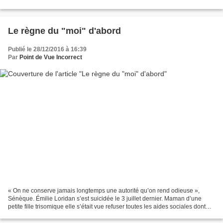
fond. Il y a au nord de la...
Le règne du "moi" d'abord
Publié le 28/12/2016 à 16:39
Par
Point de Vue Incorrect
« On ne conserve jamais longtemps une autorité qu’on rend odieuse »,
Sénèque. Émilie Loridan s’est suicidée le 3 juillet dernier. Maman d’une
petite fille trisomique elle s’était vue refuser toutes les aides sociales dont
elle bénéficiait par les allocations...