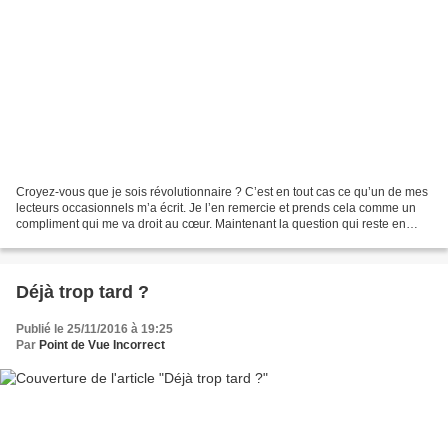
Croyez-vous que je sois révolutionnaire ? C’est en tout cas ce qu’un de mes
lecteurs occasionnels m’a écrit. Je l’en remercie et prends cela comme un
compliment qui me va droit au cœur. Maintenant la question qui reste en
suspens est la suivante : le...
Déjà trop tard ?
Publié le 25/11/2016 à 19:25
Par
Point de Vue Incorrect