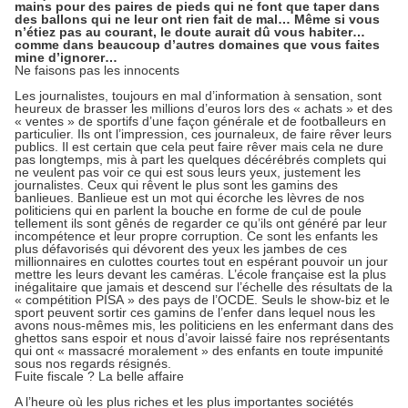
mains pour des paires de pieds qui ne font que taper dans
des ballons qui ne leur ont rien fait de mal… Même si vous
n’étiez pas au courant, le doute aurait dû vous habiter…
comme dans beaucoup d’autres domaines que vous faites
mine d’ignorer…
Ne faisons pas les innocents
Les journalistes, toujours en mal d’information à sensation, sont
heureux de brasser les millions d’euros lors des « achats » et des
« ventes » de sportifs d’une façon générale et de footballeurs en
particulier. Ils ont l’impression, ces journaleux, de faire rêver leurs
publics. Il est certain que cela peut faire rêver mais cela ne dure
pas longtemps, mis à part les quelques décérébrés complets qui
ne veulent pas voir ce qui est sous leurs yeux, justement les
journalistes. Ceux qui rêvent le plus sont les gamins des
banlieues. Banlieue est un mot qui écorche les lèvres de nos
politiciens qui en parlent la bouche en forme de cul de poule
tellement ils sont gênés de regarder ce qu’ils ont généré par leur
incompétence et leur propre corruption. Ce sont les enfants les
plus défavorisés qui dévorent des yeux les jambes de ces
millionnaires en culottes courtes tout en espérant pouvoir un jour
mettre les leurs devant les caméras. L’école française est la plus
inégalitaire que jamais et descend sur l’échelle des résultats de la
« compétition PISA » des pays de l’OCDE. Seuls le show-biz et le
sport peuvent sortir ces gamins de l’enfer dans lequel nous les
avons nous-mêmes mis, les politiciens en les enfermant dans des
ghettos sans espoir et nous d’avoir laissé faire nos représentants
qui ont « massacré moralement » des enfants en toute impunité
sous nos regards résignés.
Fuite fiscale ? La belle affaire
A l’heure où les plus riches et les plus importantes sociétés