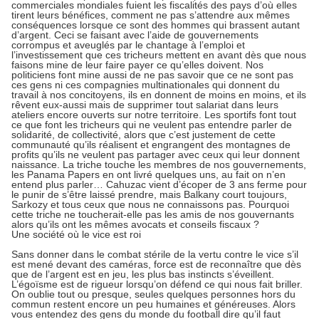
commerciales mondiales fuient les fiscalités des pays d’où elles
tirent leurs bénéfices, comment ne pas s’attendre aux mêmes
conséquences lorsque ce sont des hommes qui brassent autant
d’argent. Ceci se faisant avec l’aide de gouvernements
corrompus et aveuglés par le chantage à l’emploi et
l’investissement que ces tricheurs mettent en avant dès que nous
faisons mine de leur faire payer ce qu’elles doivent. Nos
politiciens font mine aussi de ne pas savoir que ce ne sont pas
ces gens ni ces compagnies multinationales qui donnent du
travail à nos concitoyens, ils en donnent de moins en moins, et ils
rêvent eux-aussi mais de supprimer tout salariat dans leurs
ateliers encore ouverts sur notre territoire. Les sportifs font tout
ce que font les tricheurs qui ne veulent pas entendre parler de
solidarité, de collectivité, alors que c’est justement de cette
communauté qu’ils réalisent et engrangent des montagnes de
profits qu’ils ne veulent pas partager avec ceux qui leur donnent
naissance. La triche touche les membres de nos gouvernements,
les Panama Papers en ont livré quelques uns, au fait on n’en
entend plus parler… Cahuzac vient d’écoper de 3 ans ferme pour
le punir de s’être laissé prendre, mais Balkany court toujours,
Sarkozy et tous ceux que nous ne connaissons pas. Pourquoi
cette triche ne toucherait-elle pas les amis de nos gouvernants
alors qu’ils ont les mêmes avocats et conseils fiscaux ?
Une société où le vice est roi
Sans donner dans le combat stérile de la vertu contre le vice s’il
est mené devant des caméras, force est de reconnaître que dès
que de l’argent est en jeu, les plus bas instincts s’éveillent.
L’égoïsme est de rigueur lorsqu’on défend ce qui nous fait briller.
On oublie tout ou presque, seules quelques personnes hors du
commun restent encore un peu humaines et généreuses. Alors
vous entendez des gens du monde du football dire qu’il faut