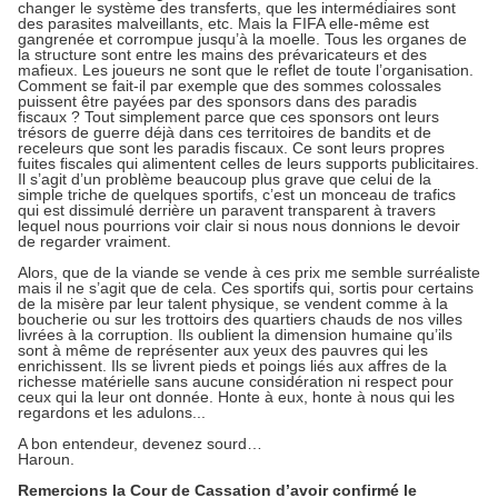
changer le système des transferts, que les intermédiaires sont
des parasites malveillants, etc. Mais la FIFA elle-même est
gangrenée et corrompue jusqu’à la moelle. Tous les organes de
la structure sont entre les mains des prévaricateurs et des
mafieux. Les joueurs ne sont que le reflet de toute l’organisation.
Comment se fait-il par exemple que des sommes colossales
puissent être payées par des sponsors dans des paradis
fiscaux ? Tout simplement parce que ces sponsors ont leurs
trésors de guerre déjà dans ces territoires de bandits et de
receleurs que sont les paradis fiscaux. Ce sont leurs propres
fuites fiscales qui alimentent celles de leurs supports publicitaires.
Il s’agit d’un problème beaucoup plus grave que celui de la
simple triche de quelques sportifs, c’est un monceau de trafics
qui est dissimulé derrière un paravent transparent à travers
lequel nous pourrions voir clair si nous nous donnions le devoir
de regarder vraiment.
Alors, que de la viande se vende à ces prix me semble surréaliste
mais il ne s’agit que de cela. Ces sportifs qui, sortis pour certains
de la misère par leur talent physique, se vendent comme à la
boucherie ou sur les trottoirs des quartiers chauds de nos villes
livrées à la corruption. Ils oublient la dimension humaine qu’ils
sont à même de représenter aux yeux des pauvres qui les
enrichissent. Ils se livrent pieds et poings liés aux affres de la
richesse matérielle sans aucune considération ni respect pour
ceux qui la leur ont donnée. Honte à eux, honte à nous qui les
regardons et les adulons...
A bon entendeur, devenez sourd…
Haroun.
Remercions la Cour de Cassation d’avoir confirmé le